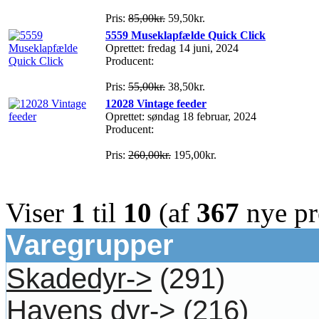
Pris:
85,00kr.
59,50kr.
5559 Museklapfælde Quick Click
Oprettet: fredag 14 juni, 2024
Producent:
Pris:
55,00kr.
38,50kr.
12028 Vintage feeder
Oprettet: søndag 18 februar, 2024
Producent:
Pris:
260,00kr.
195,00kr.
Viser
1
til
10
(af
367
nye pr
Varegrupper
Skadedyr->
(291)
Havens dyr->
(216)