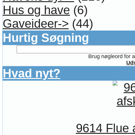
Hus og have
(6)
Gaveideer->
(44)
Hurtig Søgning
Brug nøgleord for at
Udv
Hvad nyt?
9614 Flue 