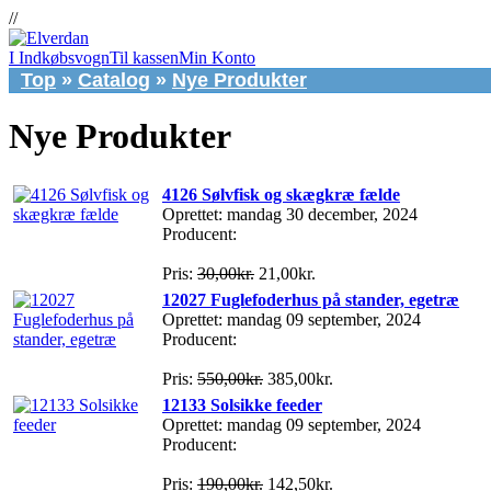
//
I Indkøbsvogn
Til kassen
Min Konto
Top
»
Catalog
»
Nye Produkter
Nye Produkter
4126 Sølvfisk og skægkræ fælde
Oprettet: mandag 30 december, 2024
Producent:
Pris:
30,00kr.
21,00kr.
12027 Fuglefoderhus på stander, egetræ
Oprettet: mandag 09 september, 2024
Producent:
Pris:
550,00kr.
385,00kr.
12133 Solsikke feeder
Oprettet: mandag 09 september, 2024
Producent:
Pris:
190,00kr.
142,50kr.