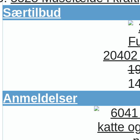
Særtilbud
20402
19
14
Anmeldelser