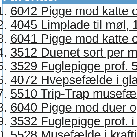
6042 Pigge mod katte og
4045 Limplade til møl, 1
6041 Pigge mod katte og
3512 Duenet sort per 
3529 Fuglepigge prof. 
4072 Hvepsefælde i glas
5510 Trip-Trap musefæl
6040 Pigge mod duer og 
3532 Fuglepigge prof. i 
5528 Musefælde i krafti