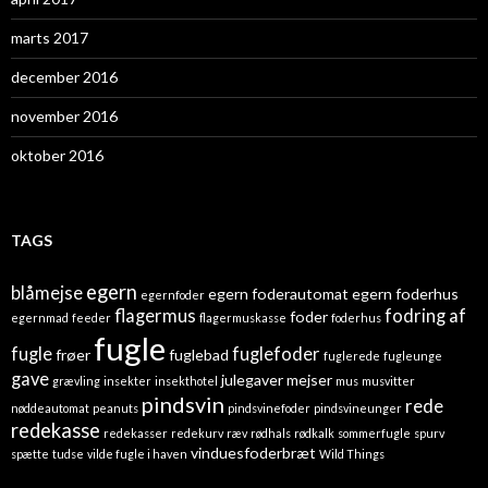
marts 2017
december 2016
november 2016
oktober 2016
TAGS
egern
blåmejse
egern foderautomat
egern foderhus
egernfoder
flagermus
fodring af
foder
egernmad
feeder
flagermuskasse
foderhus
fugle
fugle
fuglefoder
frøer
fuglebad
fuglerede
fugleunge
gave
julegaver
mejser
grævling
insekter
insekthotel
mus
musvitter
pindsvin
rede
nøddeautomat
peanuts
pindsvinefoder
pindsvineunger
redekasse
redekasser
redekurv
ræv
rødhals
rødkalk
sommerfugle
spurv
vinduesfoderbræt
spætte
tudse
vilde fugle i haven
Wild Things