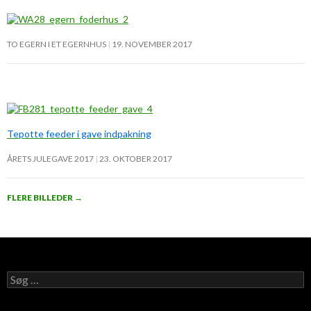
TO EGERN I ET EGERNHUS
19. NOVEMBER 2017
Tepotte feeder i gave indpakning
ÅRETS JULEGAVE 2017
23. OKTOBER 2017
FLERE BILLEDER
→
S
ø
g