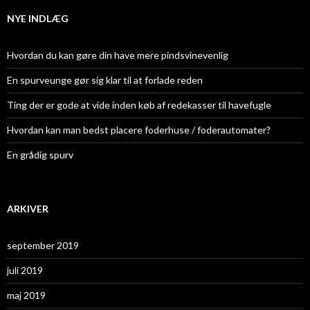
e
f
NYE INDLÆG
t
e
r
Hvordan du kan gøre din have mere pindsvinevenlig
:
En spurveunge gør sig klar til at forlade reden
Ting der er gode at vide inden køb af redekasser til havefugle
Hvordan kan man bedst placere foderhuse / foderautomater?
En grådig spurv
ARKIVER
september 2019
juli 2019
maj 2019