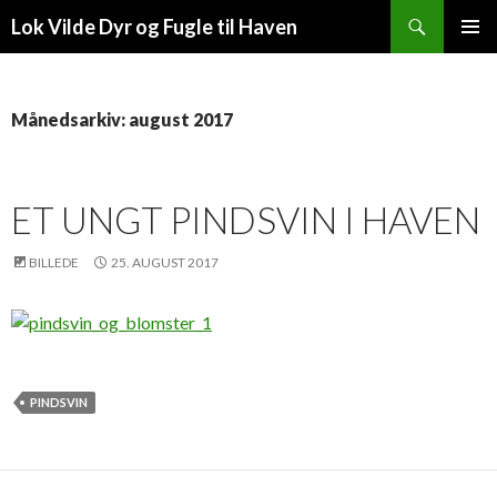
Søg
Lok Vilde Dyr og Fugle til Haven
HOP
PRIMÆ
TIL
MENU
INDHOLD
Månedsarkiv: august 2017
ET UNGT PINDSVIN I HAVEN
BILLEDE
25. AUGUST 2017
PINDSVIN